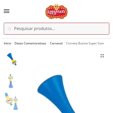
Skip
Skip
to
to
navigation
content
Pesquisar
Pesquisar
por:
Início
Datas Comemorativas
Carnaval
Corneta Buzina Super Som
/
/
/