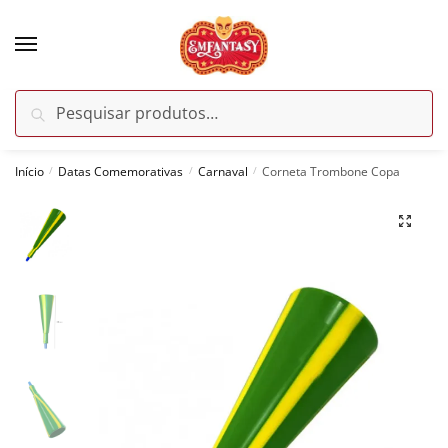
Skip
Skip
to
to
navigation
content
Pesquisar
Pesquisar
por:
Início
Datas Comemorativas
Carnaval
Corneta Trombone Copa
/
/
/