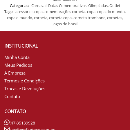
Categorias:
Carnaval
,
Datas Comemorativas
,
Olimpíadas
,
Outlet
Tags:
acessorios copa
,
comemorações corneta
,
copa
,
copa do mundo
,
copa o mundo
,
corneta
,
corneta copa
,
corneta trombone
,
cornetas
,
jogos do brasil
INSTITUCIONAL
Minha Conta
Meus Pedidos
A Empresa
Termos e Condições
Trocas e Devoluções
Contato
CONTATO
(47)35139928
sac@emfantasy.com.br