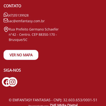
CONTATO
(47)35139928
sac@emfantasy.com.br
Rua Prefeito Germano Schaefer
n°42 - Centro. CEP 88350-170 -
Brusque/SC
VER NO MAPA
SIGA-NOS
© EMFANTASY FANTASIAS - CNPJ: 32.603.653/0001-51
ZHF Mídia Digital
Desenvolvido por: