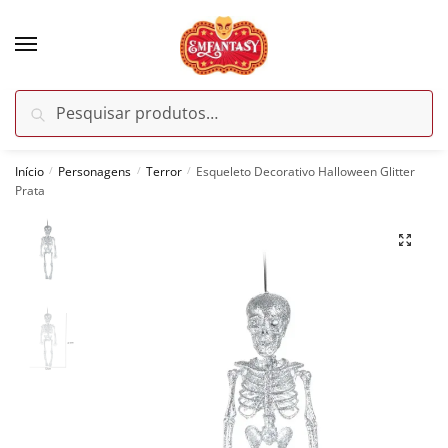
Skip
Skip
to
to
navigation
content
Pesquisar
Pesquisar
por:
Início
Personagens
Terror
Esqueleto Decorativo Halloween Glitter
/
/
/
Prata