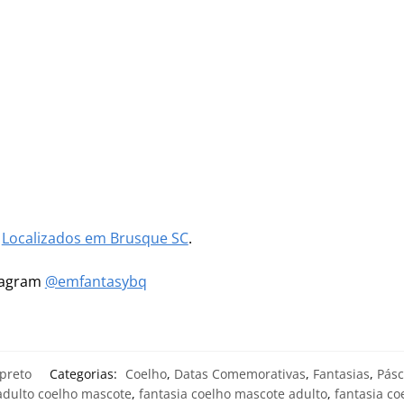
m
Localizados em Brusque SC
.
stagram
@emfantasybq
preto
Categorias:
Coelho
,
Datas Comemorativas
,
Fantasias
,
Pás
adulto coelho mascote
,
fantasia coelho mascote adulto
,
fantasia co