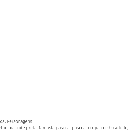
coa
,
Personagens
elho mascote preta
,
fantasia pascoa
,
pascoa
,
roupa coelho adulto
,