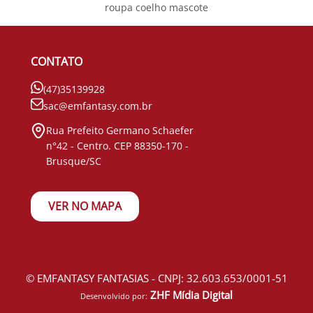
roupa coelho mascote
CONTATO
(47)35139928
sac@emfantasy.com.br
Rua Prefeito Germano Schaefer
n°42 - Centro. CEP 88350-170 -
Brusque/SC
VER NO MAPA
© EMFANTASY FANTASIAS - CNPJ: 32.603.653/0001-51
ZHF Mídia Digital
Desenvolvido por: