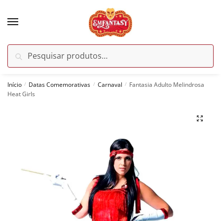
Skip
Skip
to
to
navigation
content
Pesquisar
Pesquisar
por:
Início
Datas Comemorativas
Carnaval
Fantasia Adulto Melindrosa
/
/
/
Heat Girls
🔍