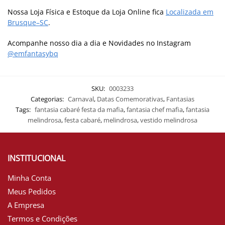
Nossa Loja Física e Estoque da Loja Online fica
Localizada em
Brusque–SC
.
Acompanhe nosso dia a dia e Novidades no Instagram
@emfantasybq
SKU:
0003233
Categorias:
Carnaval
,
Datas Comemorativas
,
Fantasias
Tags:
fantasia cabaré festa da mafia
,
fantasia chef mafia
,
fantasia
melindrosa
,
festa cabaré
,
melindrosa
,
vestido melindrosa
INSTITUCIONAL
Minha Conta
Meus Pedidos
A Empresa
Termos e Condições