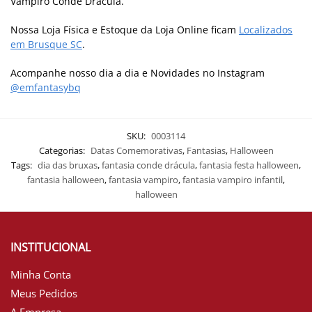
Vampiro Conde Drácula.
Nossa Loja Física e Estoque da Loja Online ficam
Localizados
em Brusque SC
.
Acompanhe nosso dia a dia e Novidades no Instagram
@emfantasybq
SKU:
0003114
Categorias:
Datas Comemorativas
,
Fantasias
,
Halloween
Tags:
dia das bruxas
,
fantasia conde drácula
,
fantasia festa halloween
,
fantasia halloween
,
fantasia vampiro
,
fantasia vampiro infantil
,
halloween
INSTITUCIONAL
Minha Conta
Meus Pedidos
A Empresa