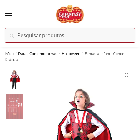
Skip
Skip
to
to
navigation
content
Pesquisar
Pesquisar
por:
Início
Datas Comemorativas
Halloween
Fantasia Infantil Conde
/
/
/
Drácula