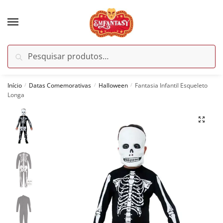
Skip
Skip
to
to
navigation
content
Pesquisar
Pesquisar
por:
Início
Datas Comemorativas
Halloween
Fantasia Infantil Esqueleto
/
/
/
Longa