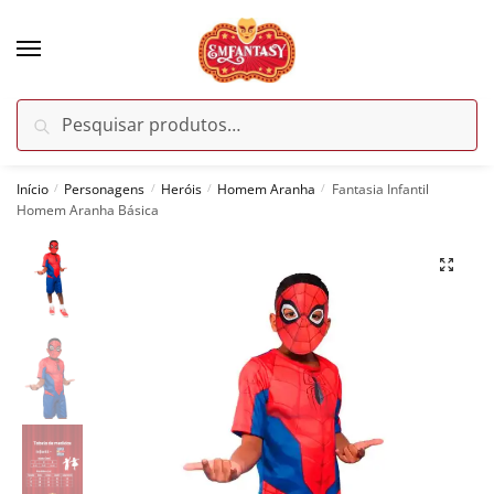
Skip
Skip
to
to
navigation
content
Pesquisar
Pesquisar
por:
Início
Personagens
Heróis
Homem Aranha
Fantasia Infantil
/
/
/
/
Homem Aranha Básica
🔍