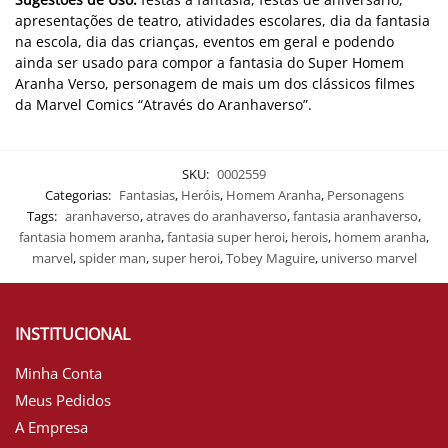
apresentações de teatro, atividades escolares, dia da fantasia
na escola, dia das crianças, eventos em geral e podendo
ainda ser usado para compor a fantasia do Super Homem
Aranha Verso, personagem de mais um dos clássicos filmes
da
Marvel Comics “Através do Aranhaverso”.
SKU:
0002559
Categorias:
Fantasias
,
Heróis
,
Homem Aranha
,
Personagens
Tags:
aranhaverso
,
atraves do aranhaverso
,
fantasia aranhaverso
,
fantasia homem aranha
,
fantasia super heroi
,
herois
,
homem aranha
,
marvel
,
spider man
,
super heroi
,
Tobey Maguire
,
universo marvel
INSTITUCIONAL
Minha Conta
Meus Pedidos
A Empresa