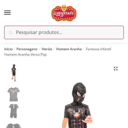
Skip
Skip
to
to
navigation
content
Pesquisar
Pesquisar
por:
Início
Personagens
Heróis
Homem Aranha
Fantasia Infantil
/
/
/
/
Homem Aranha Verso Pop