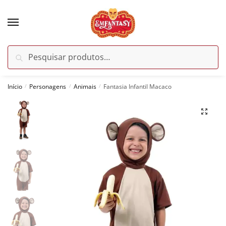
Skip
Skip
to
to
navigation
content
Pesquisar
Pesquisar
por:
Início
Personagens
Animais
Fantasia Infantil Macaco
/
/
/