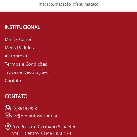
macaco
,
macacão infanti macaco
INSTITUCIONAL
Minha Conta
Meus Pedidos
A Empresa
Termos e Condições
Trocas e Devoluções
Contato
CONTATO
(47)35139928
sac@emfantasy.com.br
Rua Prefeito Germano Schaefer
n°42 - Centro. CEP 88350-170 -