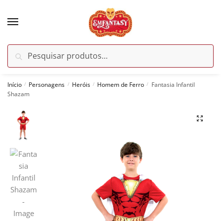
Skip
Skip
to
to
navigation
content
Pesquisar
Pesquisar
por:
Início
Personagens
Heróis
Homem de Ferro
Fantasia Infantil
/
/
/
/
Shazam