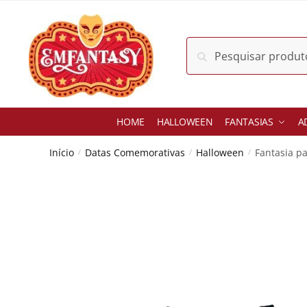
Skip
Skip
to
to
navigation
content
Pesquisar
Pesquisar
por:
HOME
HALLOWEEN
FANTASIAS
A
Início
Datas Comemorativas
Halloween
Fantasia p
/
/
/