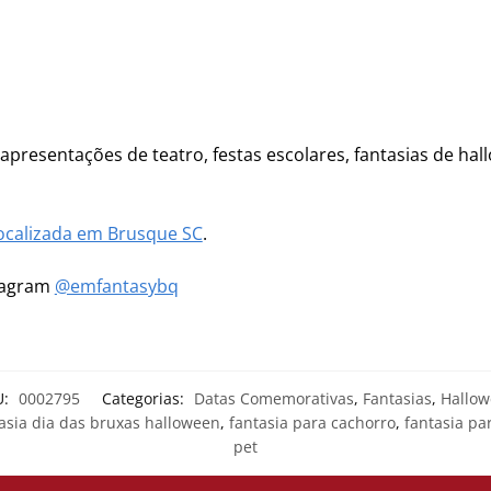
 apresentações de teatro, festas escolares, fantasias de hal
ocalizada em Brusque SC
.
stagram
@emfantasybq
U:
0002795
Categorias:
Datas Comemorativas
,
Fantasias
,
Hallo
asia dia das bruxas halloween
,
fantasia para cachorro
,
fantasia pa
pet