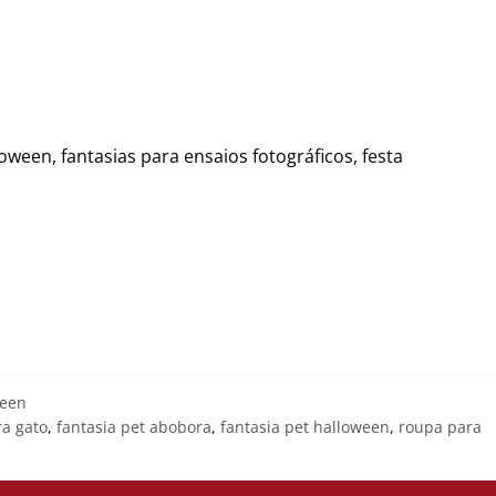
loween, fantasias para ensaios fotográficos, festa
ween
ra gato
,
fantasia pet abobora
,
fantasia pet halloween
,
roupa para