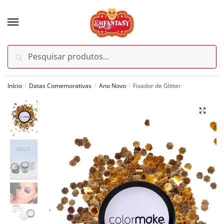
Skip
Skip
to
to
navigation
content
Pesquisar
Pesquisar
por:
Início
Datas Comemorativas
Ano Novo
Fixador de Glitter
/
/
/