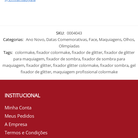
SKU:
0004043
Categorias:
Ano Novo
,
Datas Comemorativas
,
Face
,
Maquiagens
,
Olhos
,
Olimpíadas
Tags:
colormake
,
fixador colormake
,
fixador de glitter
,
fixador de glitter
para maquiagem
,
fixador de sombra
,
fixador de sombra para
maquiagem
,
fixador glitter
,
fixador glitter colormake
,
fixador sombra
,
gel
fixador de glitter
,
maquiagem profissional colormake
INSTITUCIONAL
Minha Conta
Meus Pedidos
A Empresa
Termos e Condições