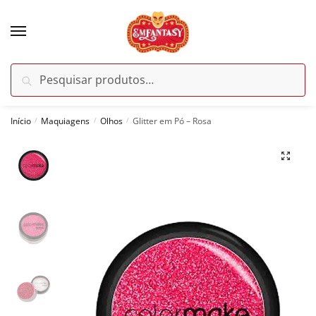
Skip
Skip
to
to
navigation
content
Pesquisar
Pesquisar
por:
Início
Maquiagens
Olhos
Glitter em Pó – Rosa
/
/
/