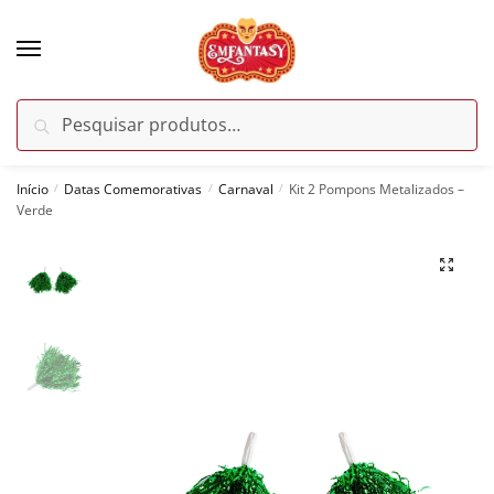
Skip
Skip
to
to
navigation
content
Pesquisar
Pesquisar
por:
Início
Datas Comemorativas
Carnaval
Kit 2 Pompons Metalizados –
/
/
/
Verde