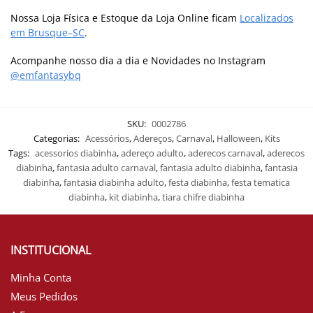
Nossa Loja Física e Estoque da Loja Online ficam
Localizados
em Brusque–SC
.
Acompanhe nosso dia a dia e Novidades no Instagram
@emfantasybq
SKU:
0002786
Categorias:
Acessórios
,
Adereços
,
Carnaval
,
Halloween
,
Kits
Tags:
acessorios diabinha
,
adereço adulto
,
aderecos carnaval
,
aderecos
diabinha
,
fantasia adulto carnaval
,
fantasia adulto diabinha
,
fantasia
diabinha
,
fantasia diabinha adulto
,
festa diabinha
,
festa tematica
diabinha
,
kit diabinha
,
tiara chifre diabinha
INSTITUCIONAL
Minha Conta
Meus Pedidos