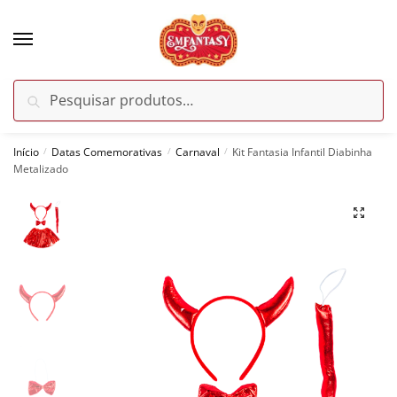
Skip
Skip
to
to
navigation
content
Pesquisar
Pesquisar
por:
Início
Datas Comemorativas
Carnaval
Kit Fantasia Infantil Diabinha
/
/
/
Metalizado