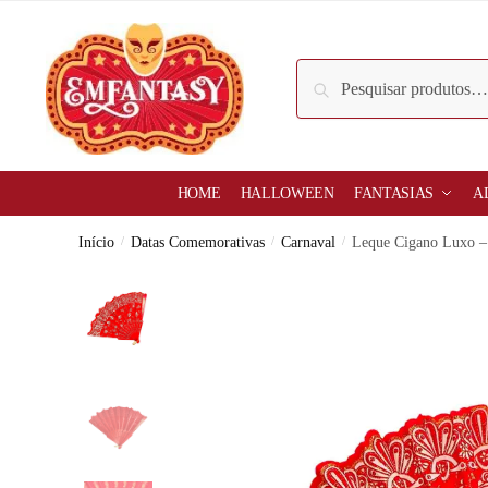
Skip
Skip
to
to
navigation
content
Pesquisar
Pesquisar
por:
HOME
HALLOWEEN
FANTASIAS
A
Início
/
Datas Comemorativas
/
Carnaval
/
Leque Cigano Luxo –