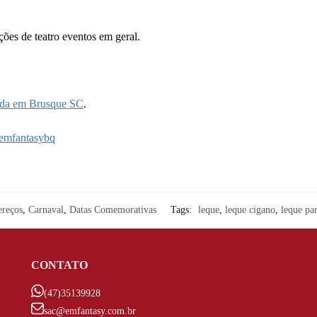
ações de teatro eventos em geral.
ada em Brusque SC
.
mfantasybq
reços
,
Carnaval
,
Datas Comemorativas
Tags:
leque
,
leque cigano
,
leque par
CONTATO
(47)35139928
sac@emfantasy.com.br