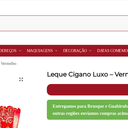
DEREÇOS
MAQUIAGENS
DECORAÇÃO
DATAS COMEMO
 Vermelho
Leque Cigano Luxo – Ver
🔍