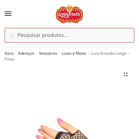
Skip
Skip
to
to
navigation
content
Pesquisar
Pesquisar
por:
Início
Adereços
Vestuários
Luvas e Meias
Luva Arrastão Longa –
/
/
/
/
Preta