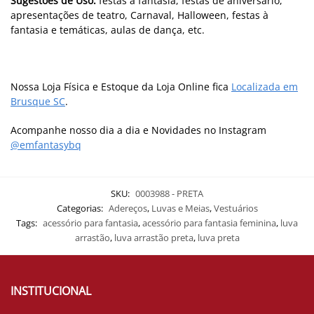
Sugestões de Uso:
festas à fantasia, festas de aniversário,
apresentações de teatro, Carnaval, Halloween, festas à
fantasia e temáticas, aulas de dança, etc.
Nossa Loja Física e Estoque da Loja Online fica
Localizada em
Brusque SC
.
Acompanhe nosso dia a dia e Novidades no Instagram
@emfantasybq
SKU:
0003988 - PRETA
Categorias:
Adereços
,
Luvas e Meias
,
Vestuários
Tags:
acessório para fantasia
,
acessório para fantasia feminina
,
luva
arrastão
,
luva arrastão preta
,
luva preta
INSTITUCIONAL