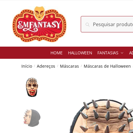
Skip
Skip
to
to
navigation
content
Pesquisar
Pesquisar
por:
HOME
HALLOWEEN
FANTASIAS
A
Início
Adereços
Máscaras
Máscaras de Halloween
/
/
/