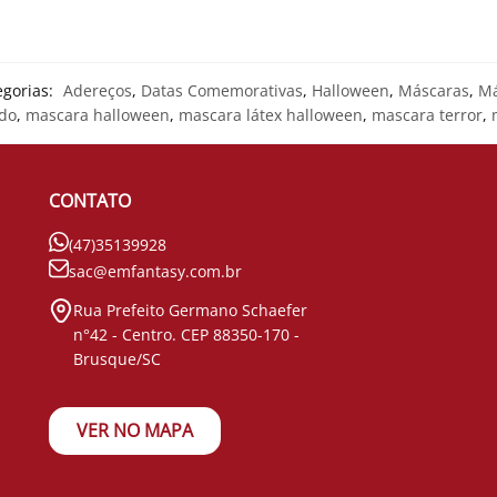
egorias:
Adereços
,
Datas Comemorativas
,
Halloween
,
Máscaras
,
Má
do
,
mascara halloween
,
mascara látex halloween
,
mascara terror
,
CONTATO
(47)35139928
sac@emfantasy.com.br
Rua Prefeito Germano Schaefer
n°42 - Centro. CEP 88350-170 -
Brusque/SC
VER NO MAPA