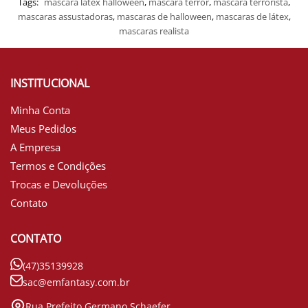
Tags:
mascara látex halloween
,
mascara terror
,
máscara terrorista
,
mascaras assustadoras
,
mascaras de halloween
,
mascaras de látex
,
mascaras realista
INSTITUCIONAL
Minha Conta
Meus Pedidos
A Empresa
Termos e Condições
Trocas e Devoluções
Contato
CONTATO
(47)35139928
sac@emfantasy.com.br
Rua Prefeito Germano Schaefer