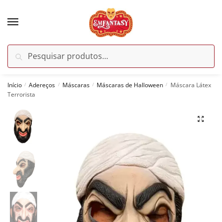
Skip
Skip
to
to
navigation
content
Pesquisar
Pesquisar
por:
Início
Adereços
Máscaras
Máscaras de Halloween
Máscara Látex
/
/
/
/
Terrorista