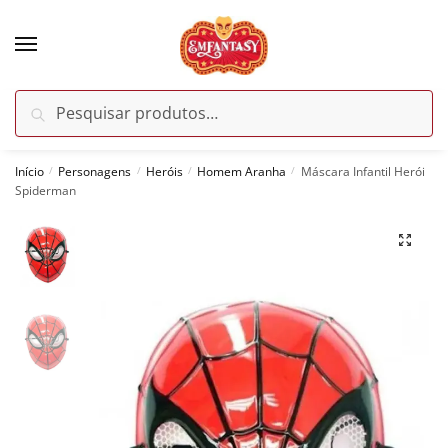
Skip
Skip
to
to
navigation
content
Pesquisar
Pesquisar
por:
Início
Personagens
Heróis
Homem Aranha
Máscara Infantil Herói
/
/
/
/
Spiderman