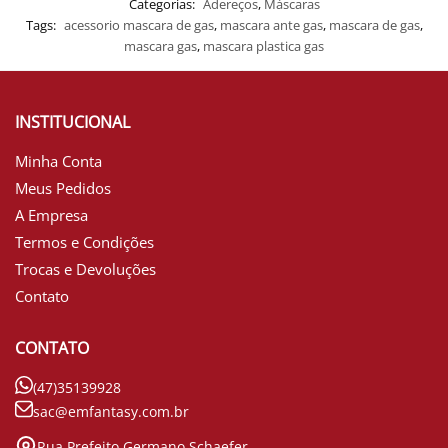
Categorias:
Adereços
,
Máscaras
Tags:
acessorio mascara de gas
,
mascara ante gas
,
mascara de gas
,
mascara gas
,
mascara plastica gas
INSTITUCIONAL
Minha Conta
Meus Pedidos
A Empresa
Termos e Condições
Trocas e Devoluções
Contato
CONTATO
(47)35139928
sac@emfantasy.com.br
Rua Prefeito Germano Schaefer