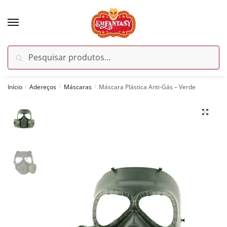
Skip
Skip
to
to
navigation
content
Pesquisar
Pesquisar
por:
Início
Adereços
Máscaras
Máscara Plástica Anti-Gás – Verde
/
/
/