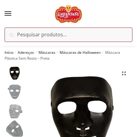
Skip
Skip
to
to
navigation
content
Pesquisar
Pesquisar
por:
Início
Adereços
Máscaras
Máscaras de Halloween
Máscara
/
/
/
/
Plástica Sem Rosto – Preta