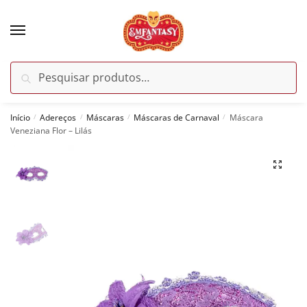
Skip
Skip
to
to
navigation
content
Pesquisar
Pesquisar
por:
Início
Adereços
Máscaras
Máscaras de Carnaval
Máscara
/
/
/
/
Veneziana Flor – Lilás