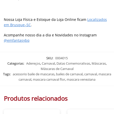
Nossa Loja Física e Estoque da Loja Online ficam
Localizados
em Brusque–SC
.
Acompanhe nosso dia a dia e Novidades no Instagram
@emfantasybq
SKU:
0004015
Categorias:
Adereços
,
Carnaval
,
Datas Comemorativas
,
Máscaras
,
Máscaras de Carnaval
Tags:
acessorio baile de mascaras
,
bailes de carnaval
,
carnaval
,
mascara
carnaval
,
mascara carnaval flor
,
mascara veneziana
Produtos relacionados