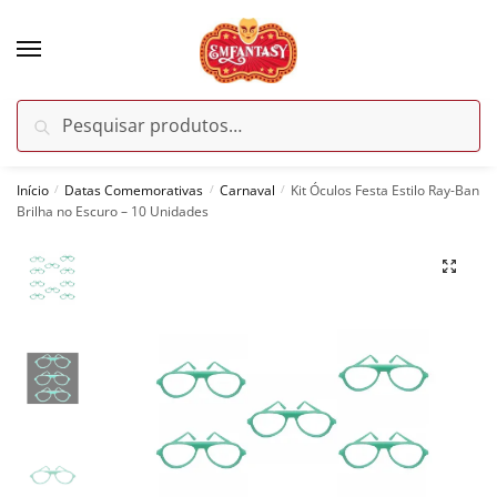
Skip
Skip
to
to
navigation
content
Pesquisar
Pesquisar
por:
Início
Datas Comemorativas
Carnaval
Kit Óculos Festa Estilo Ray-Ban
/
/
/
Brilha no Escuro – 10 Unidades