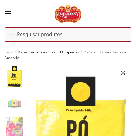
Skip
Skip
to
to
navigation
content
Pesquisar
Pesquisar
por:
Início
Datas Comemorativas
Olimpíadas
Pó Colorido para Festas –
/
/
/
Amarelo