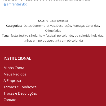
@emfantasybq
SKU:
9198384055578
Categorias:
Datas Comemorativas
,
Decoração
,
Fumaças Coloridas
,
Olimpíadas
Tags:
festa
,
festivais holy
,
holy festival
,
pó colorido
,
po colorido holy day
,
tinhas em pó popper
,
tinta em pó colorida
INSTITUCIONAL
Minha Conta
Meus Pedidos
A Empresa
Termos e Condições
Trocas e Devoluções
Contato