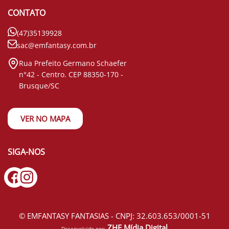
CONTATO
(47)35139928
sac@emfantasy.com.br
Rua Prefeito Germano Schaefer
n°42 - Centro. CEP 88350-170 -
Brusque/SC
VER NO MAPA
SIGA-NOS
© EMFANTASY FANTASIAS - CNPJ: 32.603.653/0001-51
ZHF Mídia Digital
Desenvolvido por: