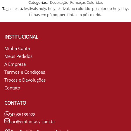
Categorias:
Decoração
,
Fumaças Coloridas
Tags:
festa
,
festivais holy
,
holy festival
,
pó colorido
,
po colorido holy day
,
tinhas em pó popper
,
tinta em pó colorida
INSTITUCIONAL
Minha Conta
Meus Pedidos
A Empresa
Termos e Condições
Trocas e Devoluções
Contato
CONTATO
(47)35139928
sac@emfantasy.com.br