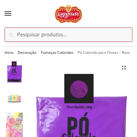
Skip
Skip
to
to
navigation
content
Pesquisar
Pesquisar
por:
Início
Decoração
Fumaças Coloridas
Pó Colorido para Festas – Roxo
/
/
/