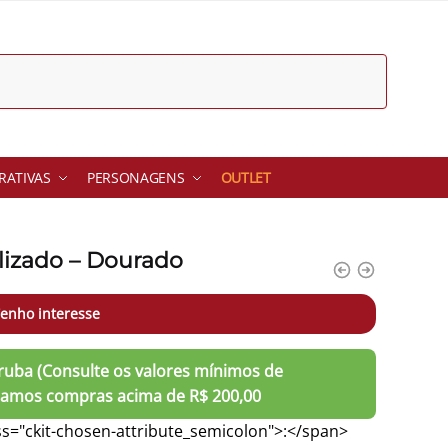
ATIVAS
PERSONAGENS
OUTLET
lizado – Dourado
enho interesse
s="ckit-chosen-attribute_semicolon">:</span>