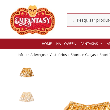
Skip
Skip
to
to
navigation
content
Pesquisar
Pesquisar
por:
HOME
HALLOWEEN
FANTASIAS
A
Início
Adereços
Vestuários
Shorts e Calças
Short
/
/
/
/