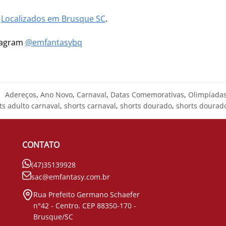
m
Localizados em Brusque SC
.
stagram
@emfantasybq
:
Adereços
,
Ano Novo
,
Carnaval
,
Datas Comemorativas
,
Olimpíada
ts adulto carnaval
,
shorts carnaval
,
shorts dourado
,
shorts dourad
CONTATO
(47)35139928
sac@emfantasy.com.br
Rua Prefeito Germano Schaefer
n°42 - Centro. CEP 88350-170 -
Brusque/SC