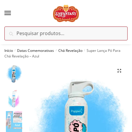
Skip
Skip
to
to
navigation
content
Pesquisar
Pesquisar
por:
Início
Datas Comemorativas
Chá Revelação
Super Lança Pó Para
/
/
/
Chá Revelação – Azul