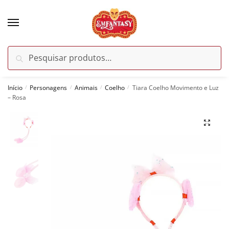
Skip
Skip
to
to
navigation
content
Pesquisar
Pesquisar
por:
Início
Personagens
Animais
Coelho
Tiara Coelho Movimento e Luz
/
/
/
/
– Rosa