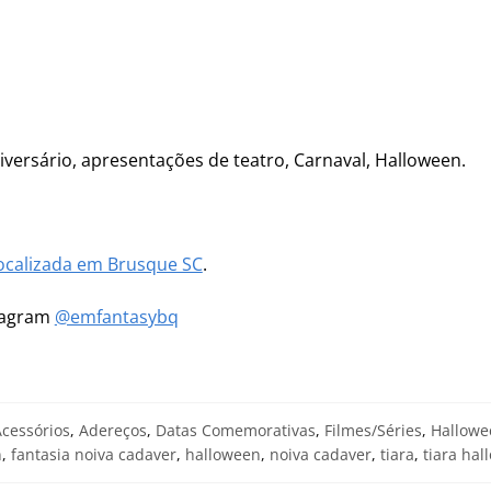
niversário, apresentações de teatro, Carnaval, Halloween.
ocalizada em Brusque SC
.
stagram
@emfantasybq
cessórios
,
Adereços
,
Datas Comemorativas
,
Filmes/Séries
,
Hallowe
n
,
fantasia noiva cadaver
,
halloween
,
noiva cadaver
,
tiara
,
tiara ha