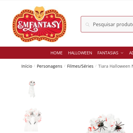
Skip
Skip
to
to
navigation
content
Pesquisar
Pesquisar
por:
HOME
HALLOWEEN
FANTASIAS
A
Início
Personagens
Filmes/Séries
Tiara Halloween
/
/
/