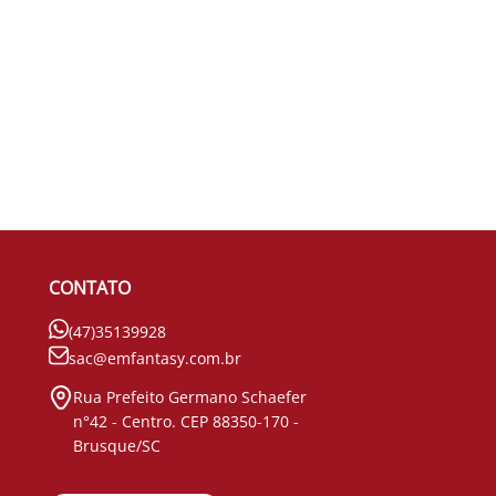
CONTATO
(47)35139928
sac@emfantasy.com.br
Rua Prefeito Germano Schaefer
n°42 - Centro. CEP 88350-170 -
Brusque/SC