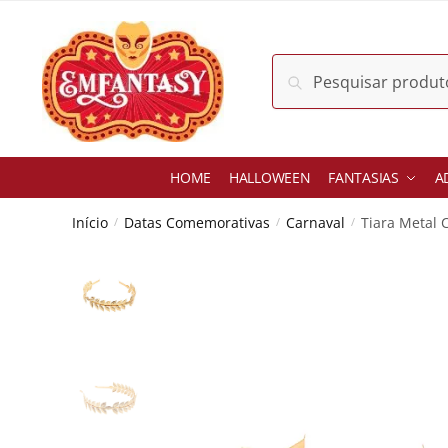
Skip
Skip
to
to
navigation
content
Pesquisar
Pesquisar
por:
HOME
HALLOWEEN
FANTASIAS
A
Início
Datas Comemorativas
Carnaval
Tiara Metal 
/
/
/