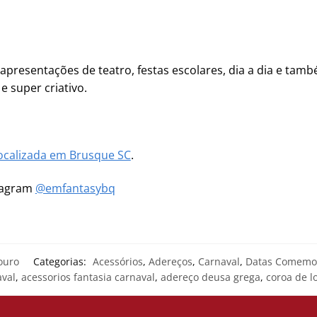
, apresentações de teatro, festas escolares, dia a dia e ta
 e super criativo.
ocalizada em Brusque SC
.
stagram
@emfantasybq
ouro
Categorias:
Acessórios
,
Adereços
,
Carnaval
,
Datas Comemor
aval
,
acessorios fantasia carnaval
,
adereço deusa grega
,
coroa de l