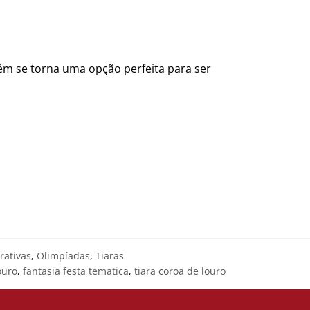
mbém se torna uma opção perfeita para ser
ativas
,
Olimpíadas
,
Tiaras
ouro
,
fantasia festa tematica
,
tiara coroa de louro