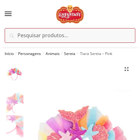
Skip
Skip
to
to
navigation
content
Pesquisar
Pesquisar
por:
Início
Personagens
Animais
Sereia
Tiara Sereia – Pink
/
/
/
/