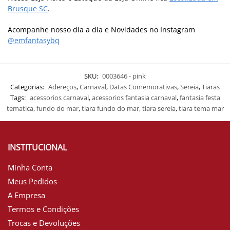
Brusque SC
.
Acompanhe nosso dia a dia e Novidades no Instagram
@emfantasybq
SKU:
0003646 - pink
Categorias:
Adereços
,
Carnaval
,
Datas Comemorativas
,
Sereia
,
Tiaras
Tags:
acessorios carnaval
,
acessorios fantasia carnaval
,
fantasia festa
tematica
,
fundo do mar
,
tiara fundo do mar
,
tiara sereia
,
tiara tema mar
INSTITUCIONAL
Minha Conta
Meus Pedidos
A Empresa
Termos e Condições
Trocas e Devoluções