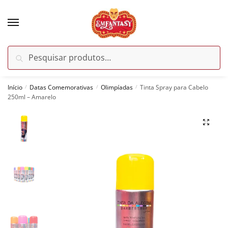
Skip
Skip
to
to
navigation
content
Pesquisar
Pesquisar
por:
Início
Datas Comemorativas
Olimpíadas
Tinta Spray para Cabelo
/
/
/
250ml – Amarelo