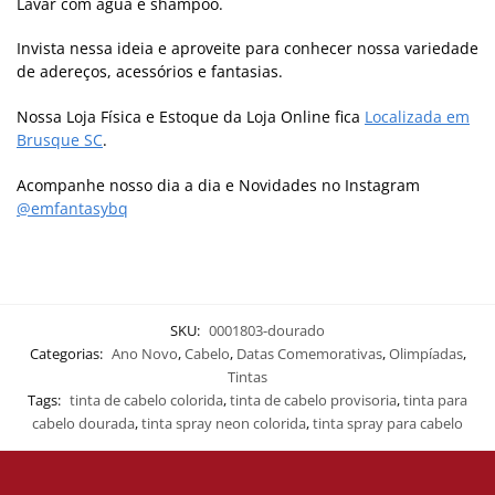
Lavar com água e shampoo.
Invista nessa ideia e aproveite para conhecer nossa variedade
de adereços, acessórios e fantasias.
Nossa Loja Física e Estoque da Loja Online fica
Localizada em
Brusque SC
.
Acompanhe nosso dia a dia e Novidades no Instagram
@emfantasybq
SKU:
0001803-dourado
Categorias:
Ano Novo
,
Cabelo
,
Datas Comemorativas
,
Olimpíadas
,
Tintas
Tags:
tinta de cabelo colorida
,
tinta de cabelo provisoria
,
tinta para
cabelo dourada
,
tinta spray neon colorida
,
tinta spray para cabelo