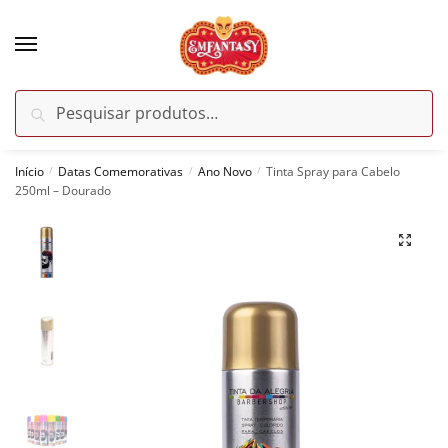
Skip
Skip
to
to
navigation
content
Pesquisar
Pesquisar
por:
Início
Datas Comemorativas
Ano Novo
Tinta Spray para Cabelo
/
/
/
250ml – Dourado