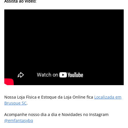
Assista ao Vídeo:
Nossa Loja Física e Estoque da Loja Online fica
Localizada em
Brusque SC
.
Acompanhe nosso dia a dia e Novidades no Instagram
@emfantasybq