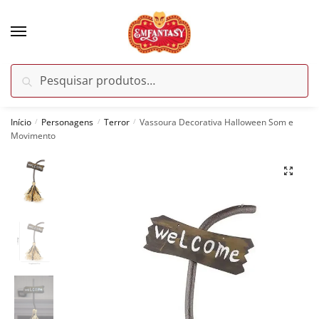
Skip
Skip
to
to
navigation
content
Pesquisar
Pesquisar
por:
Início
Personagens
Terror
Vassoura Decorativa Halloween Som e
/
/
/
Movimento