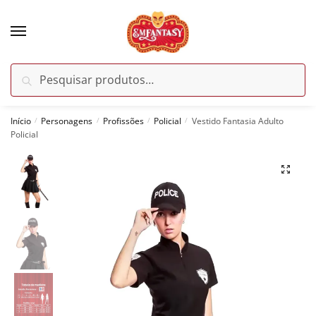
Skip
Skip
to
to
navigation
content
Pesquisar
Pesquisar
por:
Início
Personagens
Profissões
Policial
Vestido Fantasia Adulto
/
/
/
/
Policial