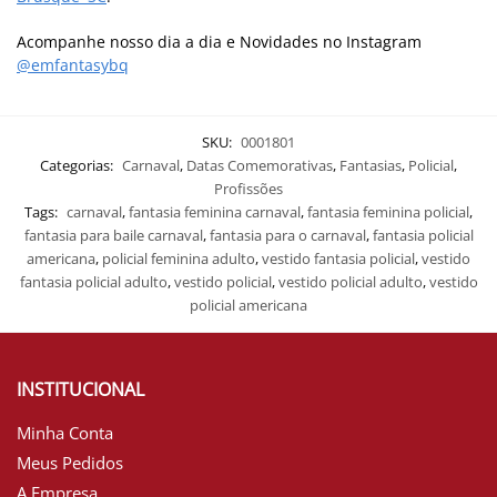
Acompanhe nosso dia a dia e Novidades no Instagram
@emfantasybq
SKU:
0001801
Categorias:
Carnaval
,
Datas Comemorativas
,
Fantasias
,
Policial
,
Profissões
Tags:
carnaval
,
fantasia feminina carnaval
,
fantasia feminina policial
,
fantasia para baile carnaval
,
fantasia para o carnaval
,
fantasia policial
americana
,
policial feminina adulto
,
vestido fantasia policial
,
vestido
fantasia policial adulto
,
vestido policial
,
vestido policial adulto
,
vestido
policial americana
INSTITUCIONAL
Minha Conta
Meus Pedidos
A Empresa