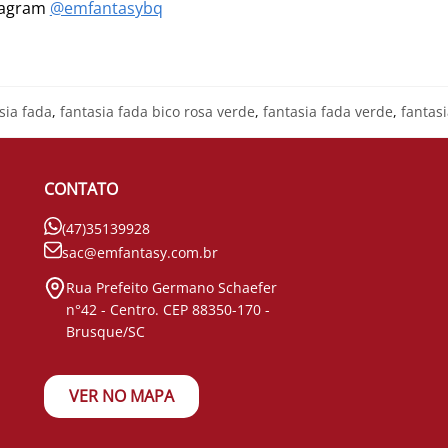
stagram
@emfantasybq
sia fada
,
fantasia fada bico rosa verde
,
fantasia fada verde
,
fantasi
CONTATO
(47)35139928
sac@emfantasy.com.br
Rua Prefeito Germano Schaefer
n°42 - Centro. CEP 88350-170 -
Brusque/SC
VER NO MAPA