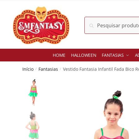
Skip
Skip
to
to
navigation
content
Pesquisar
Pesquisar
por:
HOME
HALLOWEEN
FANTASIAS
A
Início
Fantasias
Vestido Fantasia Infantil Fada Bico 
/
/