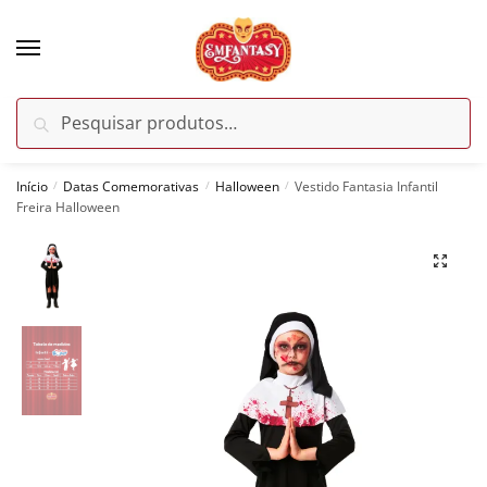
Skip
Skip
to
to
navigation
content
Pesquisar
Pesquisar
por:
Início
Datas Comemorativas
Halloween
Vestido Fantasia Infantil
/
/
/
Freira Halloween