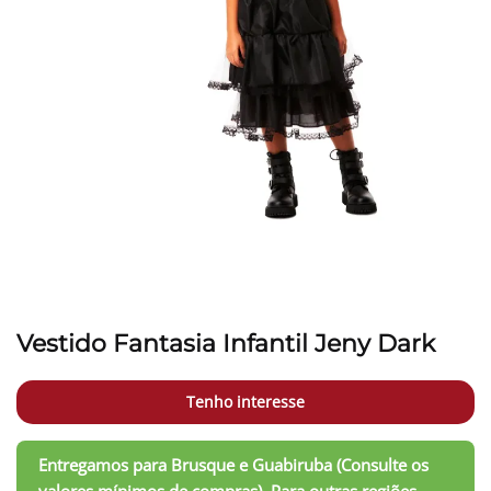
Vestido Fantasia Infantil Jeny Dark
Tenho interesse