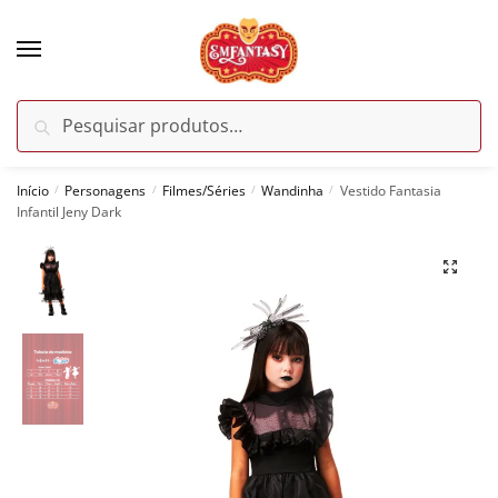
Skip
Skip
to
to
navigation
content
Pesquisar
Pesquisar
por:
Início
Personagens
Filmes/Séries
Wandinha
Vestido Fantasia
/
/
/
/
Infantil Jeny Dark