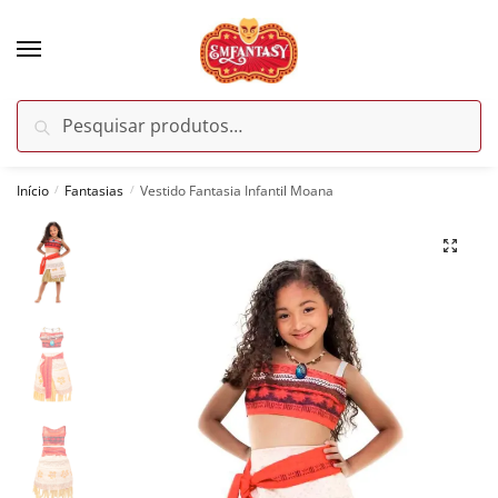
Skip
Skip
to
to
navigation
content
Pesquisar
Pesquisar
por:
Início
Fantasias
Vestido Fantasia Infantil Moana
/
/