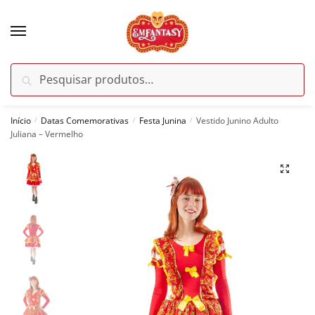
Skip
Skip
to
to
navigation
content
Pesquisar
Pesquisar
por:
Início
Datas Comemorativas
Festa Junina
Vestido Junino Adulto
/
/
/
Juliana – Vermelho