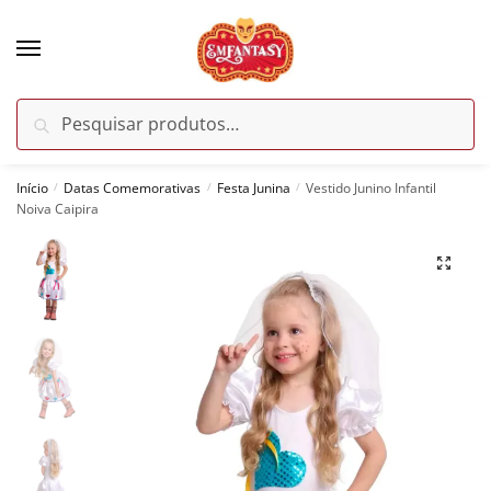
Skip
Skip
to
to
navigation
content
Pesquisar
Pesquisar
por:
Início
Datas Comemorativas
Festa Junina
Vestido Junino Infantil
/
/
/
Noiva Caipira