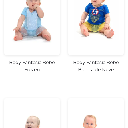
Body Fantasia Bebê
Body Fantasia Bebê
Frozen
Branca de Neve