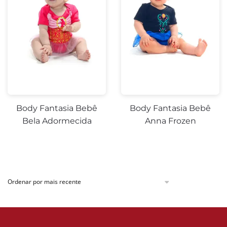
Body Fantasia Bebê
Body Fantasia Bebê
Bela Adormecida
Anna Frozen