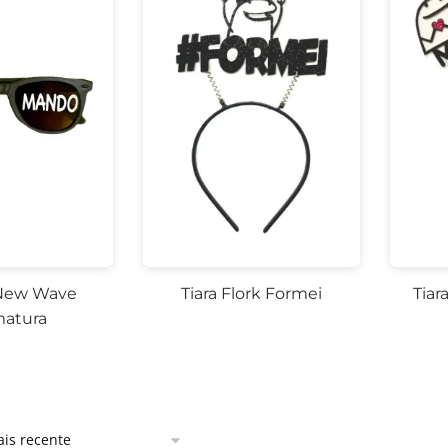
New Wave
Tiara Flork Formei
Tiar
atura