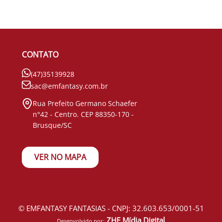
CONTATO
(47)35139928
sac@emfantasy.com.br
Rua Prefeito Germano Schaefer
n°42 - Centro. CEP 88350-170 -
Brusque/SC
VER NO MAPA
© EMFANTASY FANTASIAS - CNPJ: 32.603.653/0001-51
ZHF Mídia Digital
Desenvolvido por: