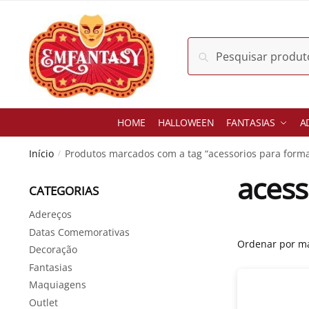
Skip
Skip
to
to
navigation
content
Pesquisar
Pesquisar
por:
HOME
HALLOWEEN
FANTASIAS
A
Início
Produtos marcados com a tag “acessorios para form
/
acess
CATEGORIAS
Adereços
Datas Comemorativas
Decoração
Fantasias
Maquiagens
Outlet