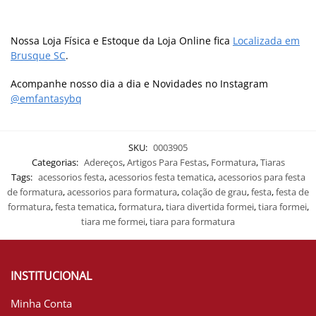
Nossa Loja Física e Estoque da Loja Online fica
Localizada em
Brusque SC
.
Acompanhe nosso dia a dia e Novidades no Instagram
@emfantasybq
SKU:
0003905
Categorias:
Adereços
,
Artigos Para Festas
,
Formatura
,
Tiaras
Tags:
acessorios festa
,
acessorios festa tematica
,
acessorios para festa
de formatura
,
acessorios para formatura
,
colação de grau
,
festa
,
festa de
formatura
,
festa tematica
,
formatura
,
tiara divertida formei
,
tiara formei
,
tiara me formei
,
tiara para formatura
INSTITUCIONAL
Minha Conta