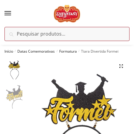
Skip
Skip
to
to
navigation
content
Pesquisar
Pesquisar
por:
Início
Datas Comemorativas
Formatura
Tiara Divertida Formei
/
/
/