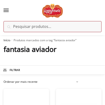
Skip
Skip
to
to
navigation
content
Pesquisar
Pesquisar
por:
Início
Produtos marcados com a tag “fantasia aviador”
/
fantasia aviador
FILTRAR