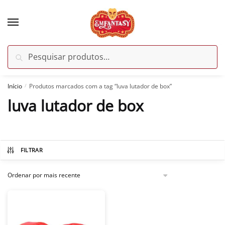
Skip
Skip
to
to
navigation
content
Pesquisar
Pesquisar
por:
Início
Produtos marcados com a tag “luva lutador de box”
/
luva lutador de box
FILTRAR