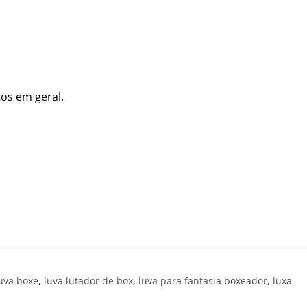
tos em geral.
uva boxe
,
luva lutador de box
,
luva para fantasia boxeador
,
luxa