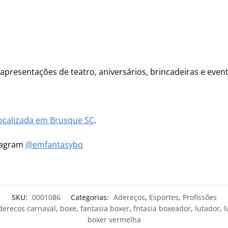
, apresentações de teatro, aniversários, brincadeiras e even
ocalizada em Brusque SC
.
stagram
@emfantasybq
SKU:
0001086
Categorias:
Adereços
,
Esportes
,
Profissões
derecos carnaval
,
boxe
,
fantasia boxer
,
fntasia boxeador
,
lutador
,
l
boxer vermelha