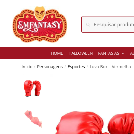
Skip
Skip
to
to
navigation
content
Pesquisar
Pesquisar
por:
HOME
HALLOWEEN
FANTASIAS
A
Início
Personagens
Esportes
Luva Box – Vermelha
/
/
/