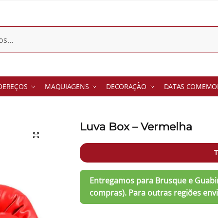
DEREÇOS
MAQUIAGENS
DECORAÇÃO
DATAS COMEMOR
Luva Box – Vermelha
T