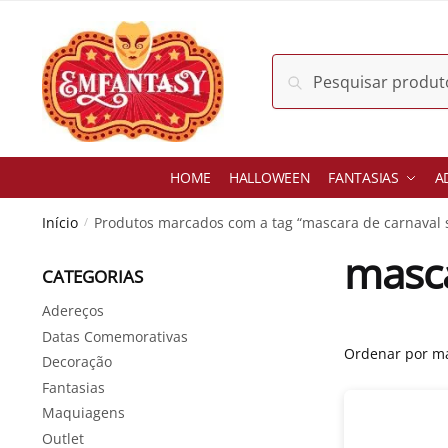
Skip
Skip
to
to
navigation
content
Pesquisar
Pesquisar
por:
HOME
HALLOWEEN
FANTASIAS
A
Início
Produtos marcados com a tag “mascara de carnaval 
/
masca
CATEGORIAS
Adereços
Datas Comemorativas
Decoração
Fantasias
Maquiagens
Outlet