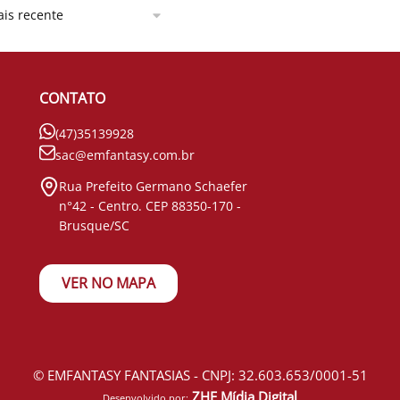
CONTATO
(47)35139928
sac@emfantasy.com.br
Rua Prefeito Germano Schaefer
n°42 - Centro. CEP 88350-170 -
Brusque/SC
VER NO MAPA
© EMFANTASY FANTASIAS - CNPJ: 32.603.653/0001-51
ZHF Mídia Digital
Desenvolvido por: